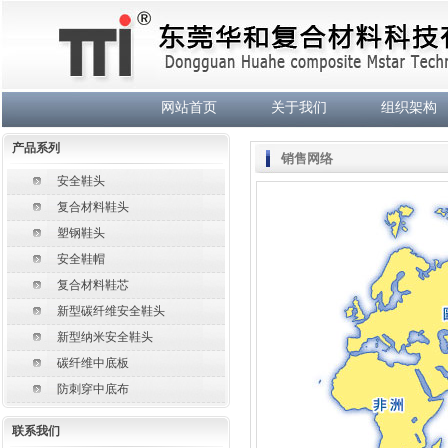
网站首页
关于我们
组织架构
产品系列
销售网络
安全鞋头
复合材料鞋头
塑钢鞋头
安全鞋帽
复合材料鞋芯
新型碳纤维安全鞋头
新型纳米安全鞋头
碳纤维中底板
防刺穿中底布
联系
我们