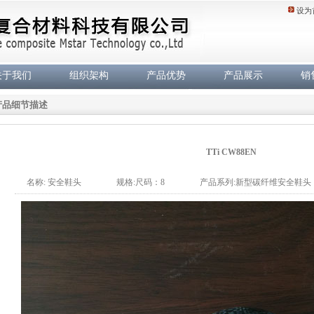
设为
关于我们
组织架构
产品优势
产品展示
销
产品细节描述
TTi CW88EN
名称: 安全鞋头
规格:尺码：8
产品系列:新型碳纤维安全鞋头