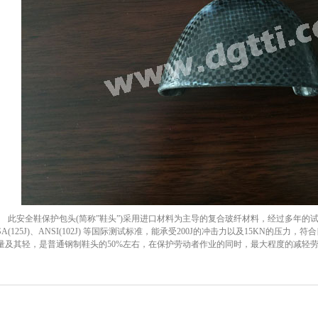
此安全鞋保护包头
(
简称
”
鞋头
”)
采用进口材料为主导的复合玻纤材料，经过多年的
A(125J)
、
ANSI(102J)
等国际测试标准，能承受
200J
的冲击力以及
15KN
的压力，符合
量及其轻，是普通钢制鞋头的
50%
左右，在保护劳动者作业的同时，最大程度的减轻