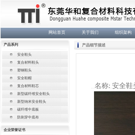
网站首页
关于我们
组织架构
产品系列
产品细节描述
安全鞋头
复合材料鞋头
塑钢鞋头
安全鞋帽
名称: 安全鞋
复合材料鞋芯
新型碳纤维安全鞋头
新型纳米安全鞋头
碳纤维中底板
防刺穿中底布
企业荣誉证书