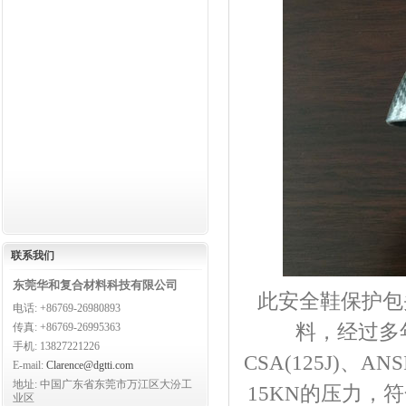
联系
我们
东莞华和复合材料科技有限公司
此安全鞋保护包
电话: +86769-26980893
料，经过多
传真: +86769-26995363
手机: 13827221226
CSA(125J)
、
ANSI
E-mail:
Clarence@dgtti.com
地址: 中国广东省东莞市万江区大汾工
15KN
的压力，符
业区